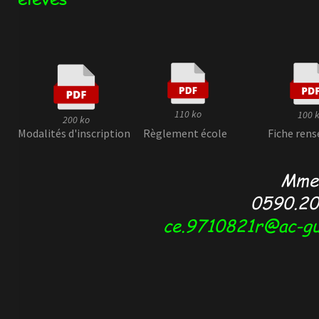
110 ko
100 
200 ko
Modalités d'inscription Règlement école Fiche ren
Mme
0590.20.
ce.9710821r@ac-gu